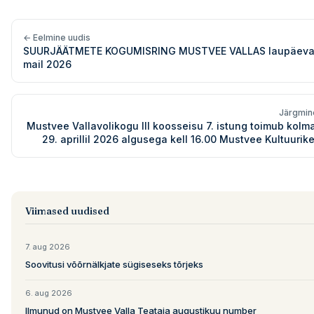
← Eelmine uudis
SUURJÄÄTMETE KOGUMISRING MUSTVEE VALLAS laupäeval,
mail 2026
Järgmin
Mustvee Vallavolikogu III koosseisu 7. istung toimub kolm
29. aprillil 2026 algusega kell 16.00 Mustvee Kultuurik
Viimased uudised
7. aug 2026
Soovitusi võõrnälkjate sügiseseks tõrjeks
6. aug 2026
Ilmunud on Mustvee Valla Teataja augustikuu number