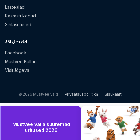
Lasteaiad
Raamatukogud
Sihtasutused
Jälgi meid
Facebook
Mustvee Kultuur
VisitJõgeva
© 2026 Mustvee vald
·
Privaatsuspoliitika
·
Sisukaart