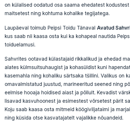
on külalised oodatud osa saama ehedatest kodustest
maitsetest ning kohtuma kohalike tegijatega.
Laupäeval toimub Peipsi Toidu Tänaval
Avatud Sahvr
kus saab nii kaasa osta kui ka kohapeal nautida Peip
toiduelamusi.
Sahvrites ootavad külastajaid rikkalikud ja ehedad ma
alates külmsuitsuhaugist ja kohasüldist kuni hapenda
kasemahla ning kohaliku särtsaka tšillini. Valikus on k
omavalmistatud juustud, marineeritud seened ning p
eelmise hooaja hoidised aiast ja põllult. Kevadist värs
lisavad kasvuhoonest ja esimestest võrsetest pärit s
Koju saab kaasa osta mitmeid köögiviljataimi ja marjai
ning küsida otse kasvatajatelt vajalikke nõuandeid.