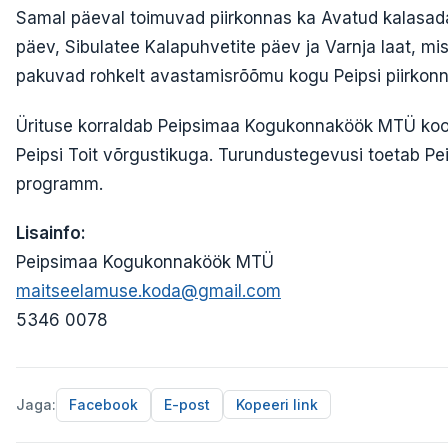
Samal päeval toimuvad piirkonnas ka Avatud kalasa
päev, Sibulatee Kalapuhvetite päev ja Varnja laat, mi
pakuvad rohkelt avastamisrõõmu kogu Peipsi piirkonn
Ürituse korraldab Peipsimaa Kogukonnaköök MTÜ ko
Peipsi Toit võrgustikuga. Turundustegevusi toetab Pe
programm.
Lisainfo:
Peipsimaa Kogukonnaköök MTÜ
maitseelamuse.koda@gmail.com
5346 0078
Jaga:
Facebook
E-post
Kopeeri link