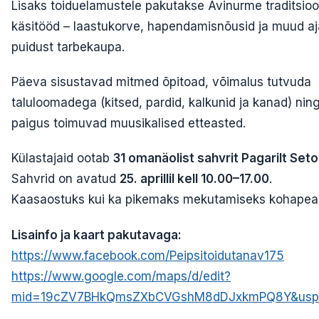
Lisaks toiduelamustele pakutakse Avinurme traditsioon
käsitööd – laastukorve, hapendamisnõusid ja muud aj
puidust tarbekaupa.
Päeva sisustavad mitmed õpitoad, võimalus tutvuda
taluloomadega (kitsed, pardid, kalkunid ja kanad) ning
paigus toimuvad muusikalised etteasted.
Külastajaid ootab
31 omanäolist sahvrit Pagarilt Set
Sahvrid on avatud
25. aprillil kell 10.00–17.00
.
Kaasaostuks kui ka pikemaks mekutamiseks kohapeal
Lisainfo ja kaart pakutavaga:
https://www.facebook.com/Peipsitoidutanav175
https://www.google.com/maps/d/edit?
mid=19cZV7BHkQmsZXbCVGshM8dDJxkmPQ8Y&usp=