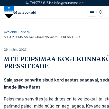
Tel:
772 6161
info@mustvee.ee
Mustvee vald
Avaleht
›
Uudised
›
MTÜ PEIPSIMAA KOGUKONNAKÖÖK – PRESSITEADE
29. märts 2023
MTÜ PEIPSIMAA KOGUKONNAKÖ
PRESSITEADE
Salajased sahvrite sisud kord aastas saadaval, sed
Imede järve ääres
Peipsimaa sahvrites ja keldrites on talve jooksul talle
parimad palad, mida nüüd on aeg jagada. Kevade sa