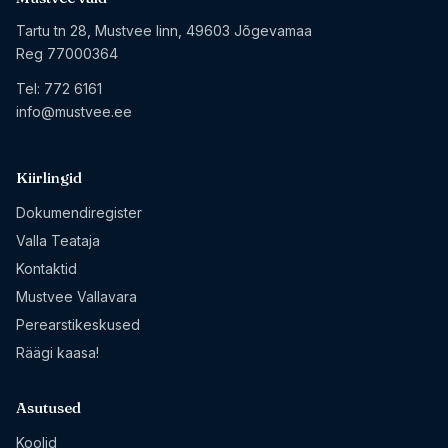
Tartu tn 28, Mustvee linn, 49603 Jõgevamaa
Reg 77000364
Tel:
772 6161
info@mustvee.ee
Kiirlingid
Dokumendiregister
Valla Teataja
Kontaktid
Mustvee Vallavara
Perearstikeskused
Räägi kaasa!
Asutused
Koolid